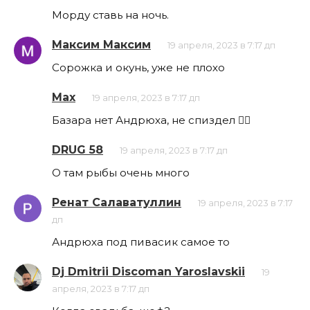
Морду ставь на ночь.
Максим Максим
19 апреля, 2023 в 7:17 дп
Сорожка и окунь, уже не плохо
Max
19 апреля, 2023 в 7:17 дп
Базара нет Андрюха, не спиздел 👍🏻
DRUG 58
19 апреля, 2023 в 7:17 дп
О там рыбы очень много
Ренат Салаватуллин
19 апреля, 2023 в 7:17
дп
Андрюха под пивасик самое то
Dj Dmitrii Discoman Yaroslavskii
19
апреля, 2023 в 7:17 дп