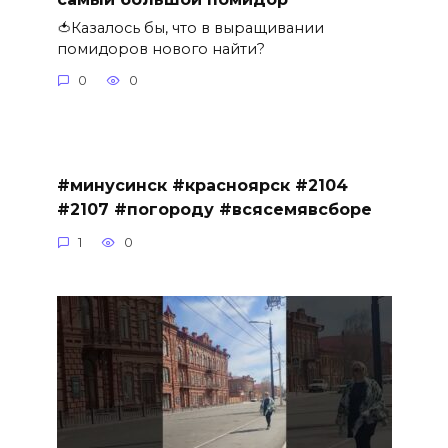
🍅Казалось бы, что в выращивании
помидоров нового найти?
0
0
#минусинск #красноярск #2104
#2107 #погороду #всясемявсборе
1
0