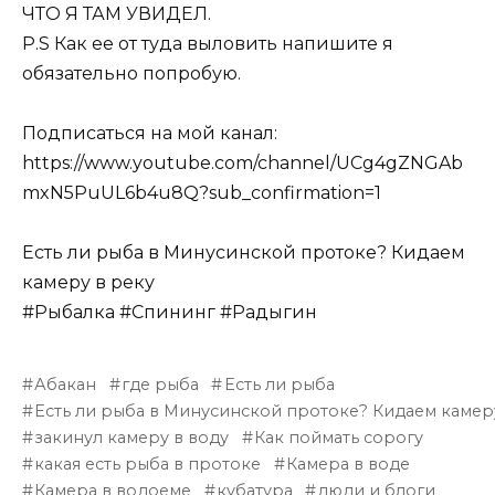
ЧТО Я ТАМ УВИДЕЛ.
P.S Как ее от туда выловить напишите я
обязательно попробую.
Подписаться на мой канал:
https://www.youtube.com/channel/UCg4gZNGAb
mxN5PuUL6b4u8Q?sub_confirmation=1
Есть ли рыба в Минусинской протоке? Кидаем
камеру в реку
#Рыбалка #Спининг #Радыгин
Абакан
где рыба
Есть ли рыба
Есть ли рыба в Минусинской протоке? Кидаем камер
закинул камеру в воду
Как поймать сорогу
какая есть рыба в протоке
Камера в воде
Камера в водоеме
кубатура
люди и блоги