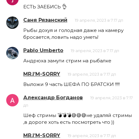
ЕСТЬ ЗАЕБИСЬ 👌
Саня Рязанский
19 апреля, 2023 в 7:17 дп
Рыбы дохуя и голодная даже на камеру
бросается, ловить надо уметь!
Pablo Umberto
19 апреля, 2023 в 7:17 дп
Андрюха замути стрим на рыбалке
MR.I’M-SORRY
19 апреля, 2023 в 7:17 дп
Выложи 9 часть ШЕФА ПО БРАТСКИ !!!!!
Александр Богданов
19 апреля, 2023 в 7:17
дп
Шеф стримы 💣💣💣😅😅😅не удаляй стримы
,в дороге хоть есть посмотреть что ))
MR.I’M-SORRY
19 апреля, 2023 в 7:17 дп