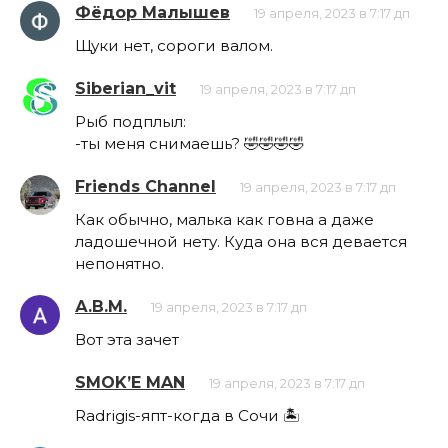
Фёдор Малышев
19 апреля, 2023 в 7:17 дп
Щуки нет, сороги валом.
Siberian_vit
19 апреля, 2023 в 7:17 дп
Рыб подплыл:
-ты меня снимаешь? 🤣🤣🤣🤣
Friends Сhannel
19 апреля, 2023 в 7:17 дп
Как обычно, малька как говна а даже
ладошечной нету. Куда она вся девается
непонятно.
А.В.М.
19 апреля, 2023 в 7:17 дп
Вот эта зачет
SMOK’E MAN
19 апреля, 2023 в 7:17 дп
Radrigis-япт-когда в Сочи 🏝