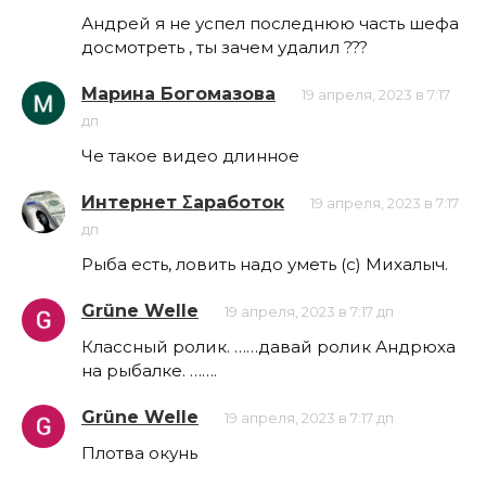
Андрей я не успел последнюю часть шефа
досмотреть , ты зачем удалил ???
Марина Богомазова
19 апреля, 2023 в 7:17
дп
Че такое видео длинное
Интернет Σаработок
19 апреля, 2023 в 7:17
дп
Рыба есть, ловить надо уметь (с) Михалыч.
Grüne Welle
19 апреля, 2023 в 7:17 дп
Классный ролик. ……давай ролик Андрюха
на рыбалке. …….
Grüne Welle
19 апреля, 2023 в 7:17 дп
Плотва окунь