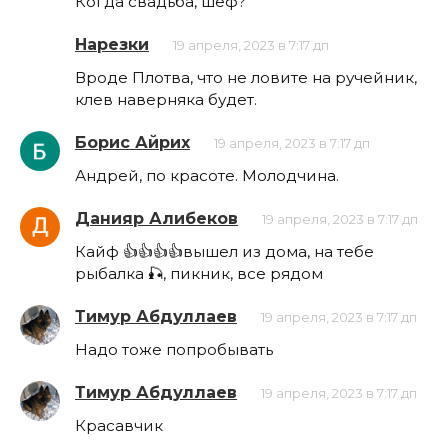
Когда свадьба, шеф?
Нарезки
19 апреля, 2023 в 7:17 дп
Вроде Плотва, что не ловите на ручейник,
клев наверняка будет.
Борис Айрих
19 апреля, 2023 в 7:17 дп
Андрей, по красоте. Молодчина.
Данияр Алибеков
19 апреля, 2023 в 7:17 дп
Кайф 👍👍👍👍вышел из дома, на тебе
рыбалка 🎣, пикник, все рядом
Тимур Абдуллаев
19 апреля, 2023 в 7:17 дп
Надо тоже попробывать
Тимур Абдуллаев
19 апреля, 2023 в 7:17 дп
Красавчик