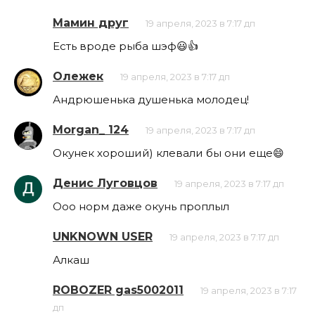
Мамин друг
19 апреля, 2023 в 7:17 дп
Есть вроде рыба шэф😃👍
Олежек
19 апреля, 2023 в 7:17 дп
Андрюшенька душенька молодец!
Morgan_ 124
19 апреля, 2023 в 7:17 дп
Окунек хороший) клевали бы они еще😄
Денис Луговцов
19 апреля, 2023 в 7:17 дп
Ооо норм даже окунь проплыл
UNKNOWN USER
19 апреля, 2023 в 7:17 дп
Алкаш
ROBOZER gas5002011
19 апреля, 2023 в 7:17
дп