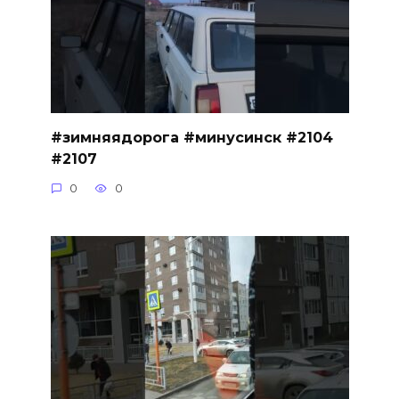
#зимняядорога #минусинск #2104
#2107
0
0