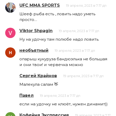
UFC MMA SPORTS
19 апреля, 2023 в 7:17 дп
Шееф рыба есть , ловить надо уметь
просто…
Viktor Shpagin
19 апреля, 2023 в 7:17 дп
Ну на удочку там полюбе надо ловить.
необъятный
19 апреля, 2023 в 7:17 дп
опарыш кукуруза бандюэлька не большая
и они твои! и червечка можно
Сергей Крайнов
19 апреля, 2023 в 7:17 дп
Малекула салам 👋
Павел
19 апреля, 2023 в 7:17 дп
если на удочку не клюёт, нужен динамит))
Кофейня Экспрессия
19 апреля, 2023 в 7:17