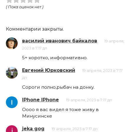
( Пока оценок нет )
Комментарии закрыты.
василий иванович байкалов
19 апреля,
2023 в 7:17 дп
5+ коротко, информативно.
Евгений Юрковский
19 апреля, 2023 в 7:17
дп
Сороги полно,рыбач на донку.
IPhone IPhone
19 апреля, 2023 в 7:17 дп
Оооо я вас видел я тоже живу в
Минусинске
jeka gog
19 апреля, 2023 в 7:17 дп