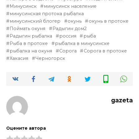
Минусинск
минусинск население
минусинская протока рыбалка
минусинский блогер
окунь
окунь в протоке
Поймать окуня
Радыгин дом2
Радыгин рыбалка
россия
рыба
Рыба в протоке
рыбалка в минусинске
рыбалка на окуня
Сорога
Сорога в протоке
Хакасия
Черногорск
gazeta
Оцените автора