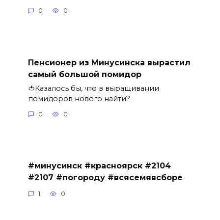
0
0
Пенсионер из Минусинска вырастил
самый большой помидор
🍅Казалось бы, что в выращивании
помидоров нового найти?
0
0
#минусинск #красноярск #2104
#2107 #погороду #всясемявсборе
1
0