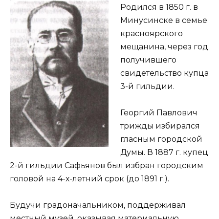
Родился в 1850 г. в
Минусинске в семье
красноярского
мещанина, через год
получившего
свидетельство купца
3-й гильдии.
Георгий Павлович
трижды избирался
гласным городской
Думы. В 1887 г. купец
2-й гильдии Сафьянов был избран городским
головой на 4-х-летний срок (до 1891 г.).
Будучи градоначальником, поддерживал
местный музей, оказывая материальную