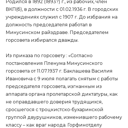
Родился в 1892 (1893?) г., из рабочих, член
ВКП(б), в должности с 01.02.1936 г. В городских
учреждениях служил с 1907 г. До избрания на
должность председателя работал в
Минусинском райздраве. Председателем
горсовета избирался дважды.
Из приказа по горсовету : «Согласно
постановления Пленума Минусинского
горсовета от 11.07.1937 г. Баклашева Василия
Ивановича с 9 июля полагать снятым с работы
председателя горсовета, изгнанным из
аппарата органа пролетарской диктатуры, как
не оправдавшего доверия трудящихся,
сросшегося с троцкистско-бухаринской
группой двурушников, изменившего рабочему
классу – как враг народа. Горфинотделу