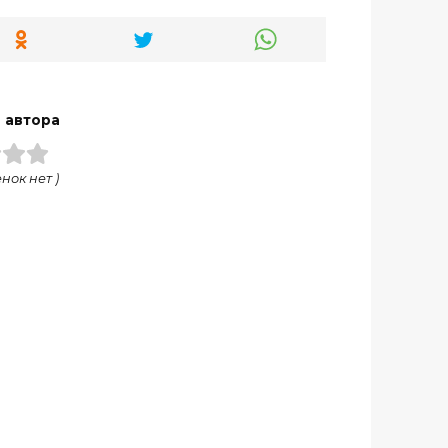
 автора
нок нет )