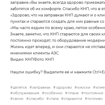
заправке.«Вы знаете, всегда здорово приезжать
заботятся об их комфорте. Спасибо КНП, что в э
«Здорово, что на заправках КНП думают и о кл
пунктах и стараются создать для них равные со
«Мы часто ездим по всему краю, летом особен
Знаете, заметно, что КНП стараются для своих к
постоянно проходят, то оборудование модерниз
Жизнь идет вперед, и они стараются не отстава
мнениями клиенты АЗС.
Видео: КНПФото: КНП
Нашли ошибку? Выделите её и нажмите Ctrl+En
делятся
заправках
здорово
киоски
клие
обслуживания
особенно
плане
постоянно
своих
спасибо
стала
стараются
топливо