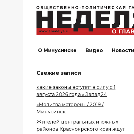
Перейти
к
содержанию
О Минусинске
Видео
Новост
Свежие записи
какие законы вступят в силу с 1
августа 2026 года » Запад24
«Молитва матерей» / 2019 /
Минусинск
Жителей центральных и южных
районов Красноярского края ждут