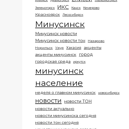
Ачинск
Дивногорск
Железногорск
ИКС
Кемерово
Зеленогорск
Канск
Красноярск
Лесосибирск
Минусинск
Минусинск новости
Минусинск новости тон
Назарово
акценты
Хакасия
Норильск
Ужур
город
акценты минусинск
городская среда
иркутск
минусинск
население
неделя о главном минусинск
новосибирск
новости
новости ТОН
новости актуально
новости минусинска сегодня
новости тон сегодня