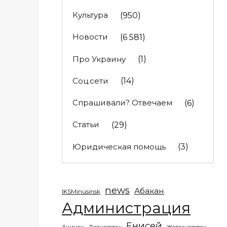
Культура
(950)
Новости
(6 581)
Про Украину
(1)
Соц.сети
(14)
Спрашивали? Отвечаем
(6)
Статьи
(29)
Юридическая помощь
(3)
news
Абакан
IKSMinusinsk
Администрация
Енисей