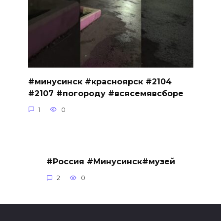
#минусинск #красноярск #2104
#2107 #погороду #всясемявсборе
1
0
#Россия #Минусинск#музей
2
0