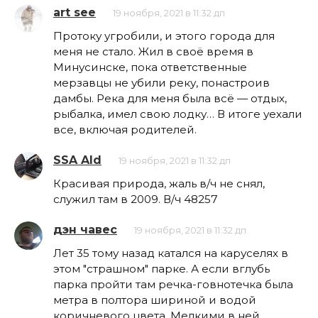
art see
19 ноября, 2021 в 11:32 дп
Протоку угробили, и этого города для
меня не стало. Жил в своё время в
Минусинске, пока ответственные
мерзавцы не убили реку, понастроив
дамбы. Река для меня была всё — отдых,
рыбалка, имел свою лодку… В итоге уехали
все, включая родителей.
SSA Ald
19 ноября, 2021 в 11:32 дп
Красивая природа, жаль в/ч не снял,
служил там в 2009. В/ч 48257
дэн чавес
19 ноября, 2021 в 11:32 дп
Лет 35 тому назад катался на каруселях в
этом "страшном" парке. А если вглубь
парка пройти там речка-говнотечка была
метра в полтора шириной и водой
коричневого цвета. Мелкими в ней