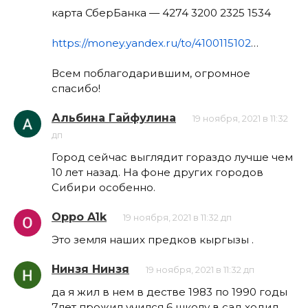
карта СберБанка — 4274 3200 2325 1534
https://money.yandex.ru/to/4100115102
…
Всем поблагодарившим, огромное
спасибо!
Альбина Гайфулина
19 ноября, 2021 в 11:32
дп
Город сейчас выглядит гораздо лучше чем
10 лет назад. На фоне других городов
Сибири особенно.
Oppo A1k
19 ноября, 2021 в 11:32 дп
Это земля наших предков кыргызы .
Нинзя Нинзя
19 ноября, 2021 в 11:32 дп
да я жил в нем в дестве 1983 по 1990 годы
7лет прожил учился 6 школу в сад ходил