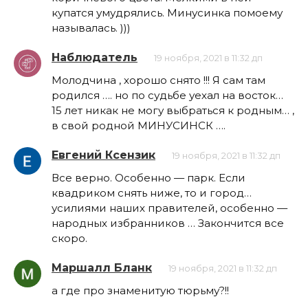
купатся умудрялись. Минусинка помоему
называлась. )))
Наблюдатель
19 ноября, 2021 в 11:32 дп
Молодчина , хорошо снято !!! Я сам там
родился …. но по судьбе уехал на восток…
15 лет никак не могу выбраться к родным… ,
в свой родной МИНУСИНСК ….
Евгений Ксензик
19 ноября, 2021 в 11:32 дп
Все верно. Особенно — парк. Если
квадриком снять ниже, то и город…
усилиями наших правителей, особенно —
народных избранников … Закончится все
скоро.
Маршалл Бланк
19 ноября, 2021 в 11:32 дп
а где про знаменитую тюрьму?!!