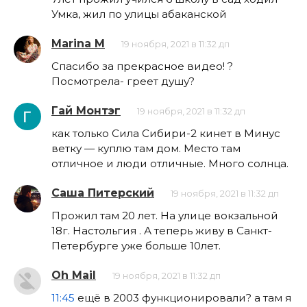
Умка, жил по улицы абаканской
Marina M
19 ноября, 2021 в 11:32 дп
Спасибо за прекрасное видео! ?
Посмотрела- греет душу?
Гай Монтэг
19 ноября, 2021 в 11:32 дп
как только Сила Сибири-2 кинет в Минус
ветку — куплю там дом. Место там
отличное и люди отличные. Много солнца.
Саша Питерский
19 ноября, 2021 в 11:32 дп
Прожил там 20 лет. На улице вокзальной
18г. Настольгия . А теперь живу в Санкт-
Петербурге уже больше 10лет.
Oh Mail
19 ноября, 2021 в 11:32 дп
11:45
ещё в 2003 функционировали? а там я