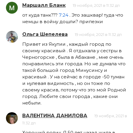
Маршалл Бланк
19 ноября, 2021 в 11:32 дп
от куда танк???
7:24
. Это зашквар! туда что
немцы в войну дошли? припезки
Ольга Шепелева
19 ноября, 2021 в 11:32 дп
Привет из Якутии , каждый город по
своиму красивый . Я отдыхала у сестры в
Черногорске , была в Абакане , мне очень
понравились эти города. Но не думала что
такой большой город Минусинсу и
красивый . У на сейчас в городе -50 туман
и нулевая видимость , но он тоже по
своему красив, потому что это мой Родной
город. Любите свои города , какие они
небыли.
ВАЛЕНТИНА ДАНИЛОВА
19 ноября, 2021 в
11:32 дп
Хороший ролик. Я 50 лет назад жила в