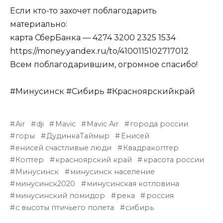
Если кто-то захочет поблагодарить
материально:
карта СберБанка — 4274 3200 2325 1534
https://money.yandex.ru/to/4100115102717012
Всем поблагодарившим, огромное спасибо!
#Минусинск #Сибирь #Красноярскийкрай
Air
dji
Mavic
Mavic Air
города россии
горы
ДудинкаТаймыр
Енисей
енисей счастливые люди
Квадракоптер
Коптер
красноярский край
красота россии
Минусинск
минусинск население
минусинск2020
минусинская котловина
минусинский помидор
река
россия
с высоты птичьего полета
сибирь