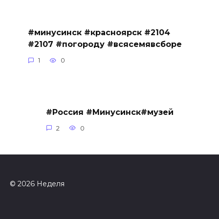
#минусинск #красноярск #2104
#2107 #погороду #всясемявсборе
1
0
#Россия #Минусинск#музей
2
0
© 2026 Неделя