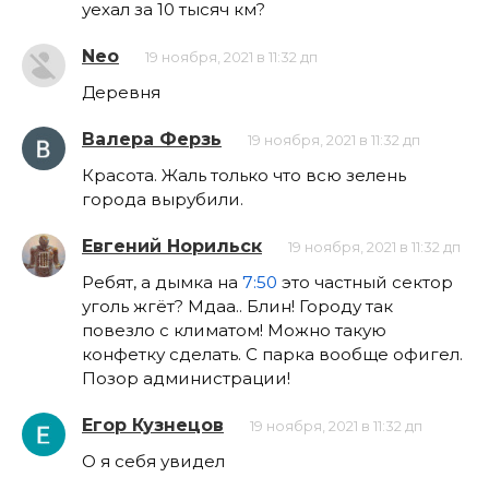
уехал за 10 тысяч км?
Neo
19 ноября, 2021 в 11:32 дп
Деревня
Валера Ферзь
19 ноября, 2021 в 11:32 дп
Красота. Жаль только что всю зелень
города вырубили.
Евгений Норильск
19 ноября, 2021 в 11:32 дп
Ребят, а дымка на
7:50
это частный сектор
уголь жгёт? Мдаа.. Блин! Городу так
повезло с климатом! Можно такую
конфетку сделать. С парка вообще офигел.
Позор администрации!
Егор Кузнецов
19 ноября, 2021 в 11:32 дп
О я себя увидел