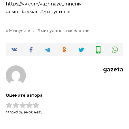
https://vk.com/vazhnaye_mneniy
#смог #туман #минусинск
Минусинск
минусинск население
gazeta
Оцените автора
( Пока оценок нет )