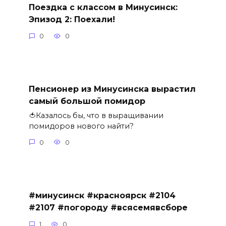
Поездка с классом в Минусинск:
Эпизод 2: Поехали!
0
0
Пенсионер из Минусинска вырастил
самый большой помидор
🍅Казалось бы, что в выращивании
помидоров нового найти?
0
0
#минусинск #красноярск #2104
#2107 #погороду #всясемявсборе
1
0