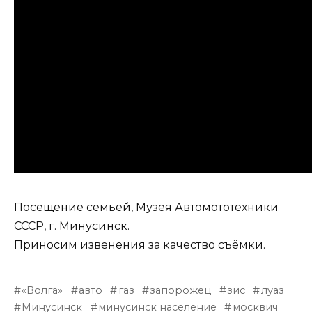
Посещение семьёй, Музея Автомототехники
СССР, г. Минусинск.
Приносим извенения за качество съёмки.
«Волга»
авто
газ
запорожец
зис
луаз
Минусинск
минусинск население
москвич