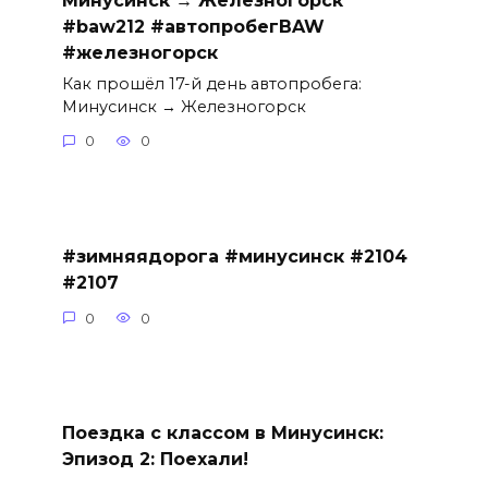
#baw212 #автопробегBAW
#железногорск
Как прошёл 17-й день автопробега:
Минусинск → Железногорск
0
0
#зимняядорога #минусинск #2104
#2107
0
0
Поездка с классом в Минусинск:
Эпизод 2: Поехали!