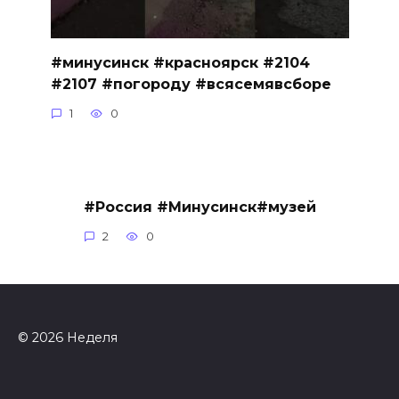
#минусинск #красноярск #2104
#2107 #погороду #всясемявсборе
1
0
#Россия #Минусинск#музей
2
0
© 2026 Неделя