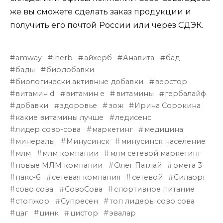
же вы сможете сделать заказ продукции и
получить его почтой России или через СДЭК.
amway
iherb
айхерб
Анавита
бад
бады
биодобавки
биологически активные добавки
верстор
витамин d
витамин е
витамины
гербалайф
добавки
здоровье
зож
Ирина Сорокина
какие витамины лучше
ледисенс
лидер сово-сова
маркетинг
медицина
минералы
Минусинск
минусинск население
млм
млм компании
млм сетевой маркетинг
новые МЛМ компании
Олег Патлай
омега 3
пакс-6
сетевая компания
сетевой
Силаорг
сово сова
СовоСова
спортивное питание
стопжор
Супресен
топ лидеры сово сова
цаг
цинк
цистор
эвалар