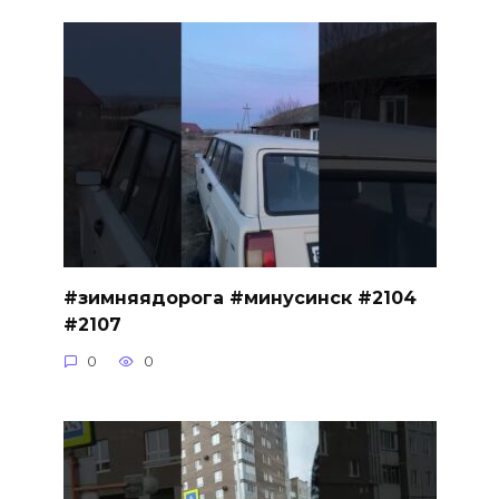
#зимняядорога #минусинск #2104
#2107
0
0