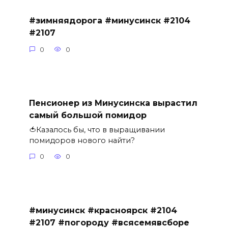
#зимняядорога #минусинск #2104
#2107
0
0
Пенсионер из Минусинска вырастил
самый большой помидор
🍅Казалось бы, что в выращивании
помидоров нового найти?
0
0
#минусинск #красноярск #2104
#2107 #погороду #всясемявсборе