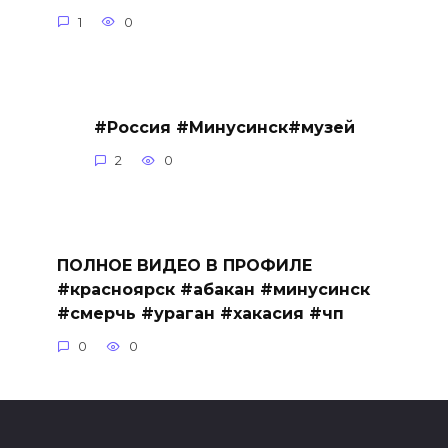
1
0
#Россия #Минусинск#музей
2
0
ПОЛНОЕ ВИДЕО В ПРОФИЛЕ
#красноярск #абакан #минусинск
#смерчь #ураган #хакасия #чп
0
0