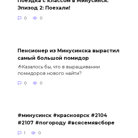
Поездка с классом в Минусинск:
Эпизод 2: Поехали!
0
0
Пенсионер из Минусинска вырастил
самый большой помидор
🍅Казалось бы, что в выращивании
помидоров нового найти?
0
0
#минусинск #красноярск #2104
#2107 #погороду #всясемявсборе
1
0