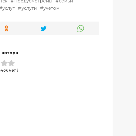
тся
предусмотрены
семьи
услуг
услуги
учетом
 автора
нок нет )