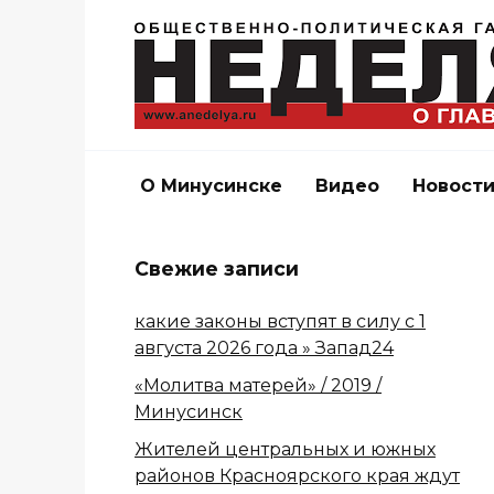
Перейти
к
содержанию
О Минусинске
Видео
Новост
Свежие записи
какие законы вступят в силу с 1
августа 2026 года » Запад24
«Молитва матерей» / 2019 /
Минусинск
Жителей центральных и южных
районов Красноярского края ждут