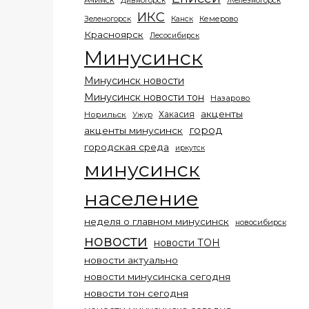
Ачинск
Дивногорск
Железногорск
ИКС
Кемерово
Зеленогорск
Канск
Красноярск
Лесосибирск
Минусинск
Минусинск новости
Минусинск новости тон
Назарово
акценты
Хакасия
Норильск
Ужур
город
акценты минусинск
городская среда
иркутск
минусинск
население
неделя о главном минусинск
новосибирск
новости
новости ТОН
новости актуально
новости минусинска сегодня
новости тон сегодня