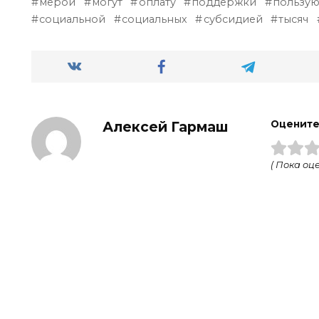
мерой
могут
оплату
поддержки
пользую
социальной
социальных
субсидией
тысяч
Алексей Гармаш
Оцените
( Пока оце