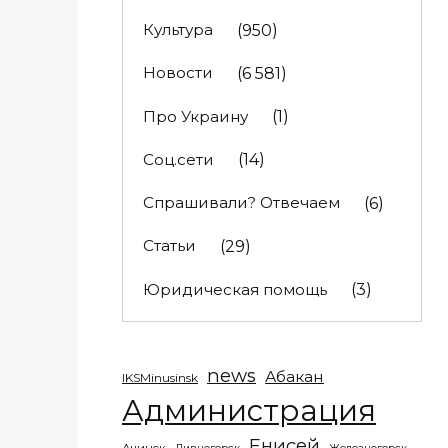
Культура
(950)
Новости
(6 581)
Про Украину
(1)
Соц.сети
(14)
Спрашивали? Отвечаем
(6)
Статьи
(29)
Юридическая помощь
(3)
news
Абакан
IKSMinusinsk
Администрация
Енисей