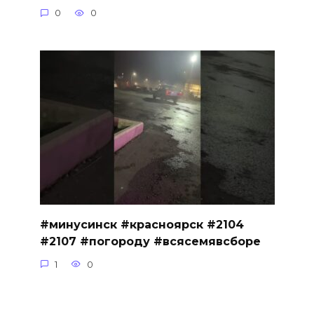
0
0
#минусинск #красноярск #2104
#2107 #погороду #всясемявсборе
1
0