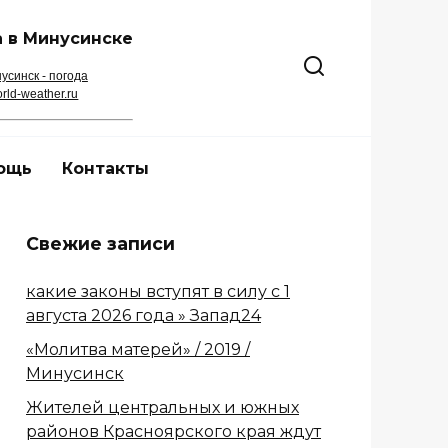
 в Минусинске
усинск - погода
rld-weather.ru
ощь
Контакты
Свежие записи
какие законы вступят в силу с 1
августа 2026 года » Запад24
«Молитва матерей» / 2019 /
Минусинск
Жителей центральных и южных
районов Красноярского края ждут