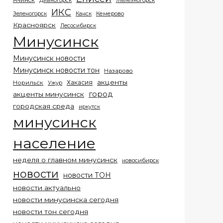
Ачинск
Дивногорск
Железногорск
ИКС
Кемерово
Зеленогорск
Канск
Красноярск
Лесосибирск
Минусинск
Минусинск новости
Минусинск новости тон
Назарово
акценты
Хакасия
Норильск
Ужур
город
акценты минусинск
городская среда
иркутск
минусинск
население
неделя о главном минусинск
новосибирск
новости
новости ТОН
новости актуально
новости минусинска сегодня
новости тон сегодня