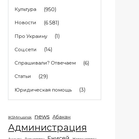
Культура
(950)
Новости
(6 581)
Про Украину
(1)
Соц.сети
(14)
Спрашивали? Отвечаем
(6)
Статьи
(29)
Юридическая помощь
(3)
news
Абакан
IKSMinusinsk
Администрация
Енисей