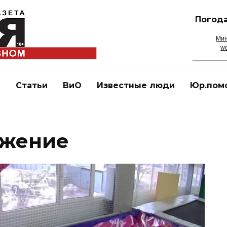
Погода
Мин
wo
и
Статьи
ВиО
Известные люди
Юр.пом
яжение