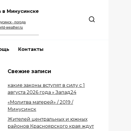
 в Минусинске
усинск - погода
rld-weather.ru
ощь
Контакты
Свежие записи
какие законы вступят в силу с 1
августа 2026 года » Запад24
«Молитва матерей» / 2019 /
Минусинск
Жителей центральных и южных
районов Красноярского края ждут