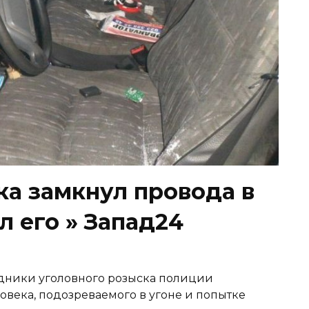
а замкнул провода в
л его » Запад24
рудники уголовного розыска полиции
века, подозреваемого в угоне и попытке