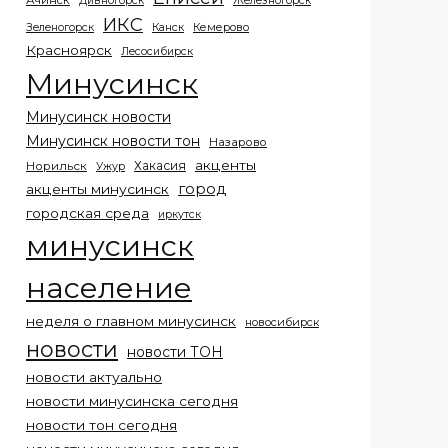
Ачинск
Дивногорск
Железногорск
ИКС
Кемерово
Зеленогорск
Канск
Красноярск
Лесосибирск
Минусинск
Минусинск новости
Минусинск новости тон
Назарово
акценты
Хакасия
Норильск
Ужур
город
акценты минусинск
городская среда
иркутск
минусинск
население
неделя о главном минусинск
новосибирск
новости
новости ТОН
новости актуально
новости минусинска сегодня
новости тон сегодня