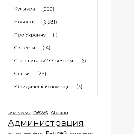
Культура
(950)
Новости
(6 581)
Про Украину
(1)
Соц.сети
(14)
Спрашивали? Отвечаем
(6)
Статьи
(29)
Юридическая помощь
(3)
news
Абакан
IKSMinusinsk
Администрация
Енисей