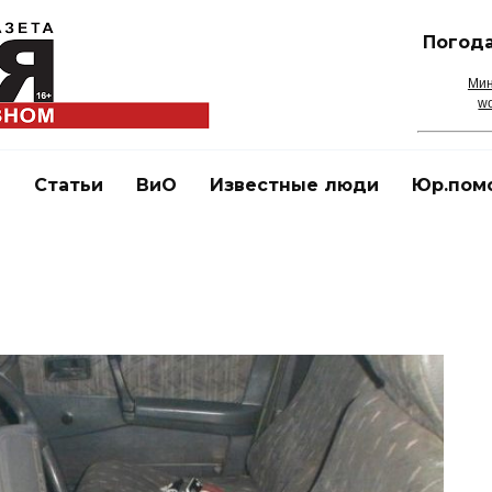
Погода
Мин
wo
и
Статьи
ВиО
Известные люди
Юр.пом