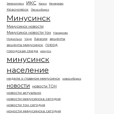
ИКС
Кемерово
Зеленогорск
Канск
Красноярск
Лесосибирск
Минусинск
Минусинск новости
Минусинск новости тон
Назарово
акценты
Хакасия
Норильск
Ужур
город
акценты минусинск
городская среда
иркутск
минусинск
население
неделя о главном минусинск
новосибирск
новости
новости ТОН
новости актуально
новости минусинска сегодня
новости тон сегодня
ноности минусинска сегодня