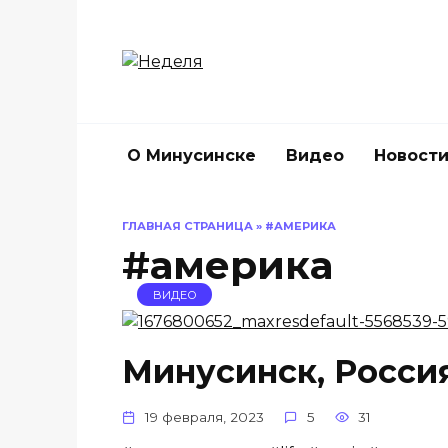
Перейти
к
содержанию
О Минусинске
Видео
Новост
ГЛАВНАЯ СТРАНИЦА
»
#АМЕРИКА
#америка
ВИДЕО
Минусинск, Россия
19 февраля, 2023
5
31