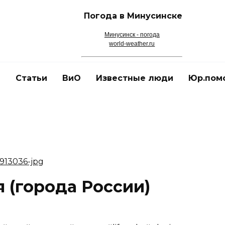
Погода в Минусинске
Минусинск - погода
world-weather.ru
и
Статьи
ВиО
Известные люди
Юр.пом
 (города России)