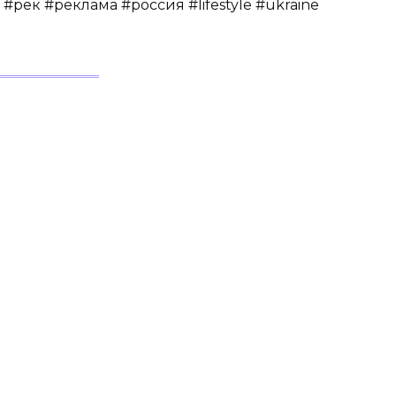
#рек #реклама #россия #lifestyle #ukraine