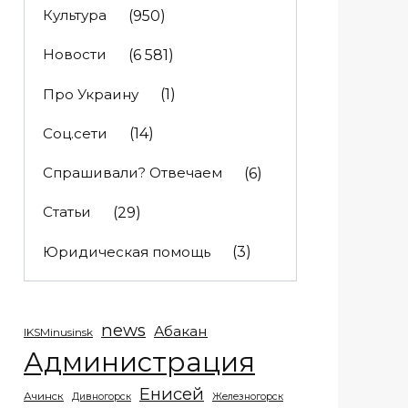
Культура
(950)
Новости
(6 581)
Про Украину
(1)
Соц.сети
(14)
Спрашивали? Отвечаем
(6)
Статьи
(29)
Юридическая помощь
(3)
news
Абакан
IKSMinusinsk
Администрация
Енисей
Ачинск
Дивногорск
Железногорск