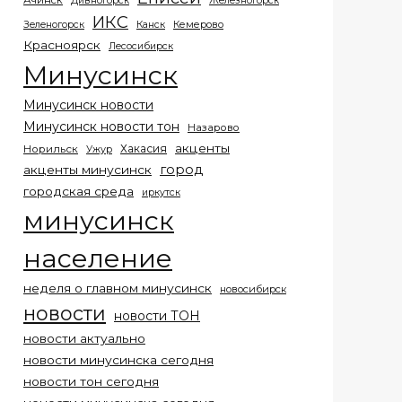
Ачинск
Дивногорск
Железногорск
ИКС
Кемерово
Зеленогорск
Канск
Красноярск
Лесосибирск
Минусинск
Минусинск новости
Минусинск новости тон
Назарово
акценты
Хакасия
Норильск
Ужур
город
акценты минусинск
городская среда
иркутск
минусинск
население
неделя о главном минусинск
новосибирск
новости
новости ТОН
новости актуально
новости минусинска сегодня
новости тон сегодня