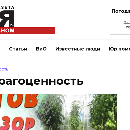
Погода
Мин
wo
и
Статьи
ВиО
Известные люди
Юр.пом
ОСТЬ
рагоценность