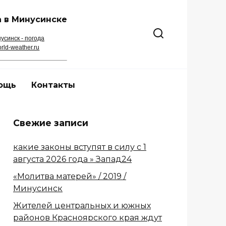
 в Минусинске
усинск - погода
rld-weather.ru
ощь
Контакты
Свежие записи
какие законы вступят в силу с 1
августа 2026 года » Запад24
«Молитва матерей» / 2019 /
Минусинск
Жителей центральных и южных
районов Красноярского края ждут