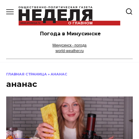
Перейти
к
содержанию
Погода в Минусинске
Минусинск - погода
world-weather.ru
ГЛАВНАЯ СТРАНИЦА
»
АНАНАС
ананас