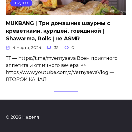
ВИДЕО
MUKBANG | Три домашних шаурмы с
креветками, курицей, говядиной |
Shawarma, Rolls | не ASMR
4 марта, 2024
35
0
ТГ — https://t.me/mvernyaeva Всем приятного
аппетита и отличного вечера! ^^
https://www.youtube.com/c/VernyaevaVlog —
ВТОРОЙ КАНАЛ!
© 2026 Неделя