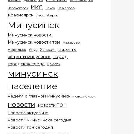
Ачинск
Дивногорск
Железногорск
ИКС
Кемерово
Зеленогорск
Канск
Красноярск
Лесосибирск
Минусинск
Минусинск новости
Минусинск новости тон
Назарово
акценты
Хакасия
Норильск
Ужур
город
акценты минусинск
городская среда
иркутск
минусинск
население
неделя о главном минусинск
новосибирск
новости
новости ТОН
новости актуально
новости минусинска сегодня
новости тон сегодня