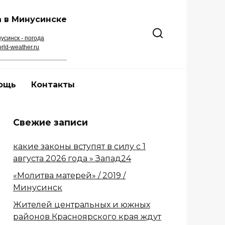
 в Минусинске
усинск - погода
rld-weather.ru
ощь
Контакты
Свежие записи
какие законы вступят в силу с 1
августа 2026 года » Запад24
«Молитва матерей» / 2019 /
Минусинск
Жителей центральных и южных
районов Красноярского края ждут