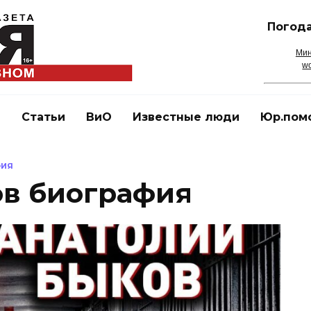
Погода
Мин
wo
и
Статьи
ВиО
Известные люди
Юр.пом
ФИЯ
ов биография