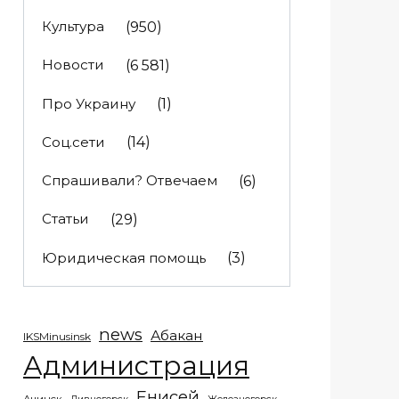
Культура
(950)
Новости
(6 581)
Про Украину
(1)
Соц.сети
(14)
Спрашивали? Отвечаем
(6)
Статьи
(29)
Юридическая помощь
(3)
news
Абакан
IKSMinusinsk
Администрация
Енисей