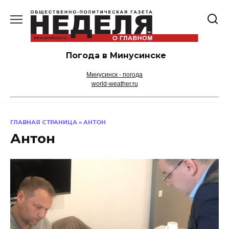
Перейти
к
содержанию
Погода в Минусинске
Минусинск - погода
world-weather.ru
ГЛАВНАЯ СТРАНИЦА
»
АНТОН
Антон