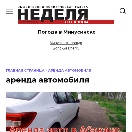
Перейти
к
содержанию
Погода в Минусинске
Минусинск - погода
world-weather.ru
ГЛАВНАЯ СТРАНИЦА
»
АРЕНДА АВТОМОБИЛЯ
аренда автомобиля