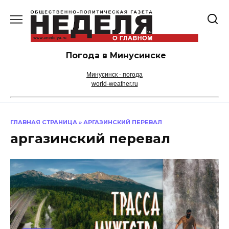
Перейти
к
содержанию
Погода в Минусинске
Минусинск - погода
world-weather.ru
ГЛАВНАЯ СТРАНИЦА
»
АРГАЗИНСКИЙ ПЕРЕВАЛ
аргазинский перевал