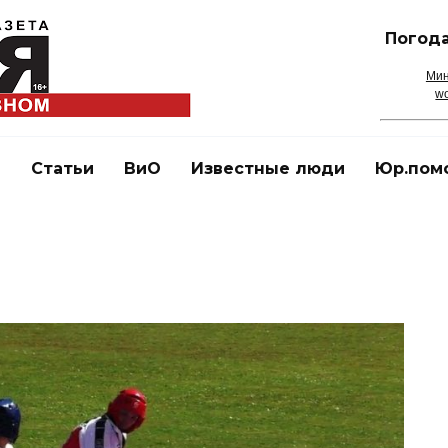
Погода
Мин
wo
и
Статьи
ВиО
Известные люди
Юр.пом