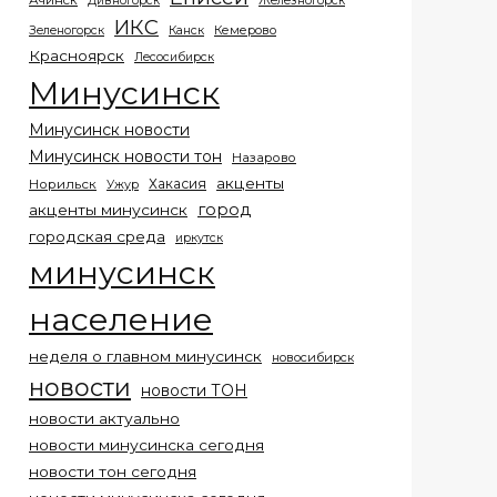
Ачинск
Дивногорск
Железногорск
ИКС
Кемерово
Зеленогорск
Канск
Красноярск
Лесосибирск
Минусинск
Минусинск новости
Минусинск новости тон
Назарово
акценты
Хакасия
Норильск
Ужур
город
акценты минусинск
городская среда
иркутск
минусинск
население
неделя о главном минусинск
новосибирск
новости
новости ТОН
новости актуально
новости минусинска сегодня
новости тон сегодня