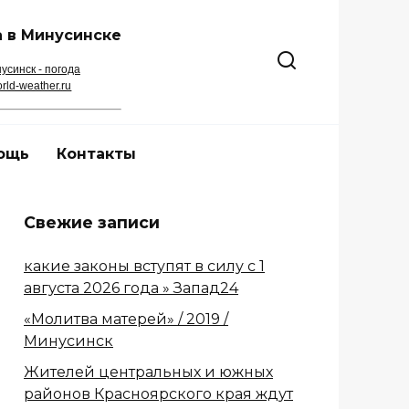
 в Минусинске
усинск - погода
rld-weather.ru
ощь
Контакты
Свежие записи
какие законы вступят в силу с 1
августа 2026 года » Запад24
«Молитва матерей» / 2019 /
Минусинск
Жителей центральных и южных
районов Красноярского края ждут