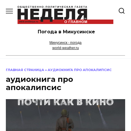
Перейти
к
содержанию
Погода в Минусинске
Минусинск - погода
world-weather.ru
ГЛАВНАЯ СТРАНИЦА
»
АУДИОКНИГА ПРО АПОКАЛИПСИС
аудиокнига про
апокалипсис