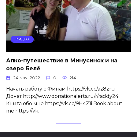
ВИДЕО
Алко-путешествие в Минусинск и на
озеро Белё
24 мая, 2022
0
214
Начать работу с Финам https://vk.cc/az8zru
Донат http://www.donationalerts.ru/r/raddy24
Книга обо мне https://vk.cc/9H4Z1i Book about
me https://vk.