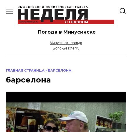
Перейти
к
содержанию
Погода в Минусинске
Минусинск - погода
world-weather.ru
ГЛАВНАЯ СТРАНИЦА
»
БАРСЕЛОНА
барселона