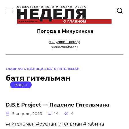
Перейти
к
содержанию
Погода в Минусинске
Минусинск - погода
world-weather.ru
ГЛАВНАЯ СТРАНИЦА
»
БАТЯ ГИТЕЛЬМАН
батя гительман
ВИДЕО
D.B.E Project — Падение Гительмана
9 апреля, 2023
14
4
#гительман #руслангительман #кабина