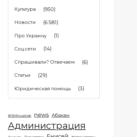
Культура
(950)
Новости
(6 581)
Про Украину
(1)
Соц.сети
(14)
Спрашивали? Отвечаем
(6)
Статьи
(29)
Юридическая помощь
(3)
news
Абакан
IKSMinusinsk
Администрация
Енисей