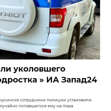
ли уколовшего
одростка » ИА Запад24
Минусинске сотрудники полиции установили
случайно попавшегося ему на глаза