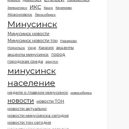
Ачинск
Дивногорск
Железногорск
ИКС
Кемерово
Зеленогорск
Канск
Красноярск
Лесосибирск
Минусинск
Минусинск новости
Минусинск новости тон
Назарово
акценты
Хакасия
Норильск
Ужур
город
акценты минусинск
городская среда
иркутск
минусинск
население
неделя о главном минусинск
новосибирск
новости
новости ТОН
новости актуально
новости минусинска сегодня
новости тон сегодня