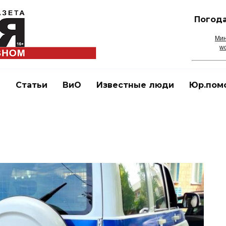
Погода
Мин
wo
и
Статьи
ВиО
Известные люди
Юр.пом