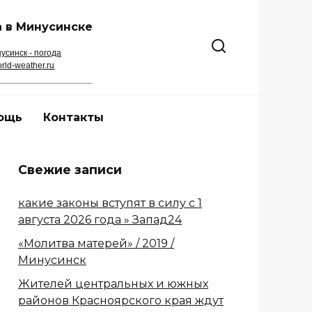
 в Минусинске
усинск - погода
rld-weather.ru
ощь
Контакты
Свежие записи
какие законы вступят в силу с 1
августа 2026 года » Запад24
«Молитва матерей» / 2019 /
Минусинск
Жителей центральных и южных
районов Красноярского края ждут