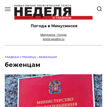
Перейти
к
содержанию
Погода в Минусинске
Минусинск - погода
world-weather.ru
ГЛАВНАЯ СТРАНИЦА
»
БЕЖЕНЦАМ
беженцам