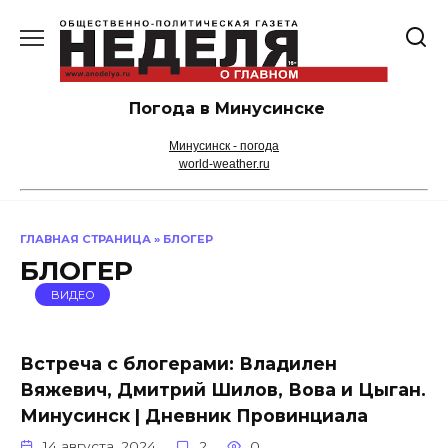
Перейти
к
содержанию
Погода в Минусинске
Минусинск - погода
world-weather.ru
ГЛАВНАЯ СТРАНИЦА
»
БЛОГЕР
БЛОГЕР
ВИДЕО
Встреча с блогерами: Владилен
Вяжевич, Дмитрий Шилов, Вова и Цыган.
Минусинск | Дневник Провинциала
14 августа, 2024
2
0