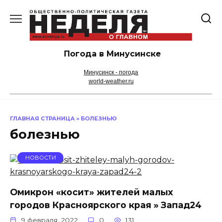
Перейти
к
содержанию
Погода в Минусинске
Минусинск - погода
world-weather.ru
ГЛАВНАЯ СТРАНИЦА
»
БОЛЕЗНЬЮ
болезнью
НОВОСТИ
Омикрон «косит» жителей малых
городов Красноярского края » Запад24
9 февраля, 2022
0
131