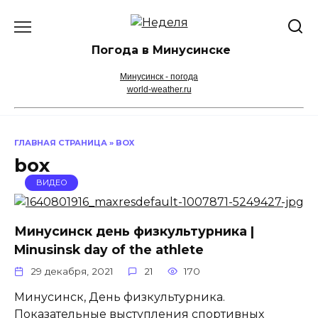
Перейти
к
содержанию
Погода в Минусинске
Минусинск - погода
world-weather.ru
ГЛАВНАЯ СТРАНИЦА
»
BOX
box
ВИДЕО
Минусинск день физкультурника |
Minusinsk day of the athlete
29 декабря, 2021
21
170
Минусинск, День физкультурника.
Показательные выступления спортивных