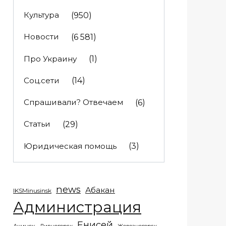
Культура
(950)
Новости
(6 581)
Про Украину
(1)
Соц.сети
(14)
Спрашивали? Отвечаем
(6)
Статьи
(29)
Юридическая помощь
(3)
news
Абакан
IKSMinusinsk
Администрация
Енисей