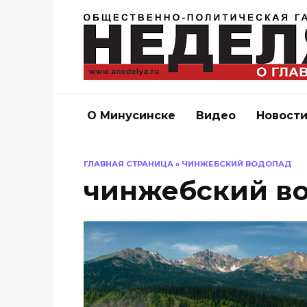
Перейти
к
содержанию
О Минусинске
Видео
Новост
ГЛАВНАЯ СТРАНИЦА
»
ЧИНЖЕБСКИЙ ВОДОПАД
чинжебский в