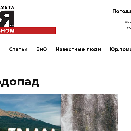
Погода
Мин
wo
и
Статьи
ВиО
Известные люди
Юр.пом
одопад