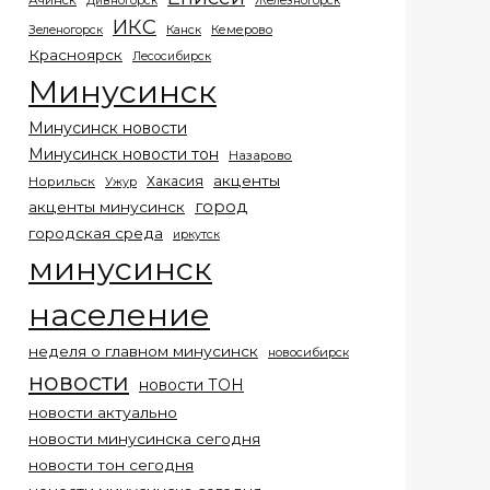
Ачинск
Дивногорск
Железногорск
ИКС
Кемерово
Зеленогорск
Канск
Красноярск
Лесосибирск
Минусинск
Минусинск новости
Минусинск новости тон
Назарово
акценты
Хакасия
Норильск
Ужур
город
акценты минусинск
городская среда
иркутск
минусинск
население
неделя о главном минусинск
новосибирск
новости
новости ТОН
новости актуально
новости минусинска сегодня
новости тон сегодня