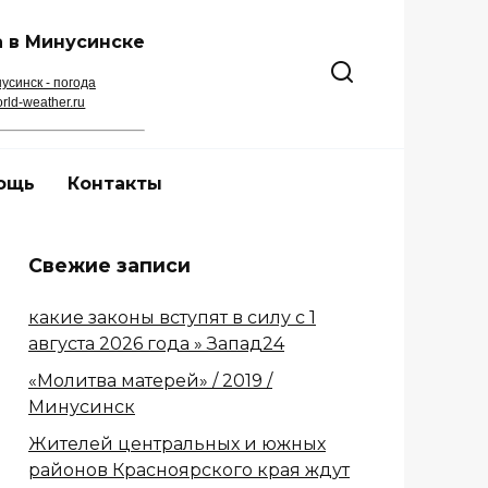
 в Минусинске
усинск - погода
rld-weather.ru
ощь
Контакты
Свежие записи
какие законы вступят в силу с 1
августа 2026 года » Запад24
«Молитва матерей» / 2019 /
Минусинск
Жителей центральных и южных
районов Красноярского края ждут