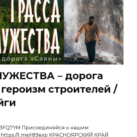
МУЖЕСТВА – дорога
 героизм строителей /
йги
.ru/3FQ7YM Присоединяйся к нашим
: https://t.me/r89exp КРАСНОЯРСКИЙ КРАЙ