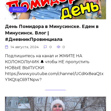
ВИДЕО
День Помидора в Минусинске. Едем в
Минусинск. Влог |
#ДневникПровинциала
14 августа, 2024
0
0
Подпишитесь на канал и ЖМИТЕ НА
КОЛОКОЛЬЧИК 🔔 чтобы НЕ пропустить
НОВЫЕ ВЫПУСКИ:
https://www.youtube.com/channel/UCdKx8eaQtx
Y1KQtqC69TNpw?