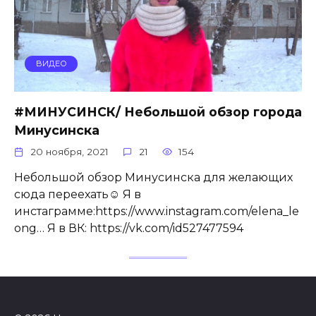
ВИДЕО
#МИНУСИНСК/ Небольшой обзор города
Минусинска
20 ноября, 2021
21
154
Небольшой обзор Минусинска для желающих
сюда переехать☺️ Я в
инстаграмме:https://www.instagram.com/elena_le
ong… Я в ВК: https://vk.com/id527477594