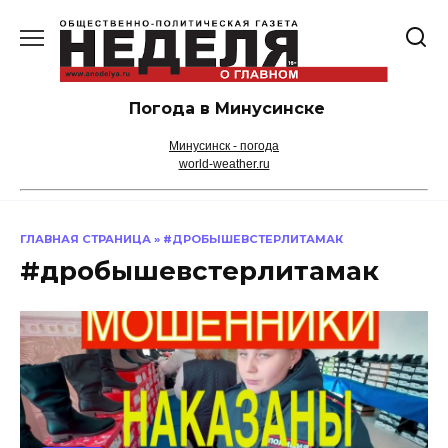
Перейти
к
содержанию
Погода в Минусинске
Минусинск - погода
world-weather.ru
ГЛАВНАЯ СТРАНИЦА
»
#ДРОБЫШЕВСТЕРЛИТАМАК
#дробышевстерлитамак