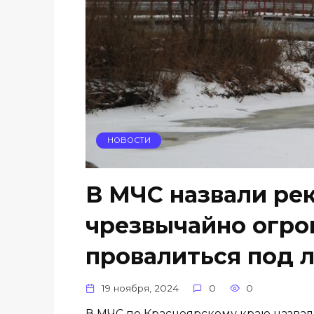
НОВОСТИ
В МЧС назвали рек
чрезвычайно огр
провалиться под 
19 ноября, 2024
0
0
В МЧС по Красноярскому краю назвали