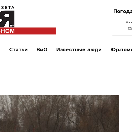
Погода
Мин
wo
и
Статьи
ВиО
Известные люди
Юр.пом