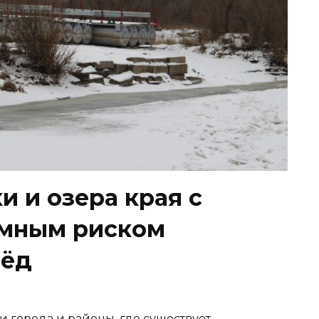
и и озера края с
омным риском
лёд
 города и районы, где существует