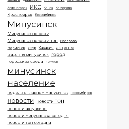
Ачинск
Дивногорск
Железногорск
ИКС
Кемерово
Зеленогорск
Канск
Красноярск
Лесосибирск
Минусинск
Минусинск новости
Минусинск новости тон
Назарово
акценты
Хакасия
Норильск
Ужур
город
акценты минусинск
городская среда
иркутск
минусинск
население
неделя о главном минусинск
новосибирск
новости
новости ТОН
новости актуально
новости минусинска сегодня
новости тон сегодня