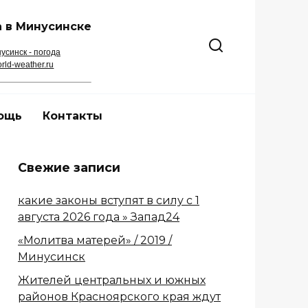
 в Минусинске
усинск - погода
rld-weather.ru
ощь
Контакты
Свежие записи
какие законы вступят в силу с 1
августа 2026 года » Запад24
«Молитва матерей» / 2019 /
Минусинск
Жителей центральных и южных
районов Красноярского края ждут