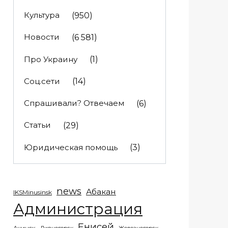
Культура
(950)
Новости
(6 581)
Про Украину
(1)
Соц.сети
(14)
Спрашивали? Отвечаем
(6)
Статьи
(29)
Юридическая помощь
(3)
news
Абакан
IKSMinusinsk
Администрация
Енисей