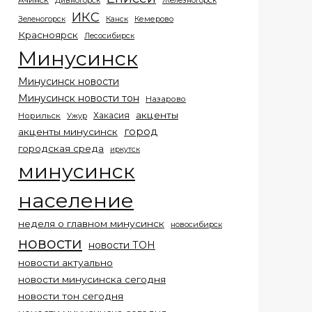
Ачинск
Дивногорск
Железногорск
ИКС
Кемерово
Зеленогорск
Канск
Красноярск
Лесосибирск
Минусинск
Минусинск новости
Минусинск новости тон
Назарово
акценты
Хакасия
Норильск
Ужур
город
акценты минусинск
городская среда
иркутск
минусинск
население
неделя о главном минусинск
новосибирск
новости
новости ТОН
новости актуально
новости минусинска сегодня
новости тон сегодня