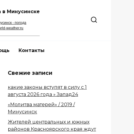
 в Минусинске
усинск - погода
rld-weather.ru
ощь
Контакты
Свежие записи
какие законы вступят в силу с 1
августа 2026 года » Запад24
«Молитва матерей» / 2019 /
Минусинск
Жителей центральных и южных
районов Красноярского края ждут