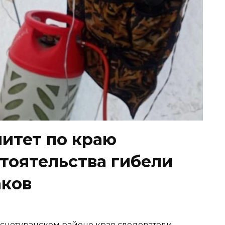
итет по краю
тоятельства гибели
аков
раснотуранском районе края следователи