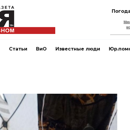
Погода
Мин
wo
и
Статьи
ВиО
Известные люди
Юр.пом