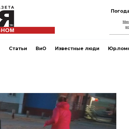
Погода
Мин
wo
и
Статьи
ВиО
Известные люди
Юр.пом