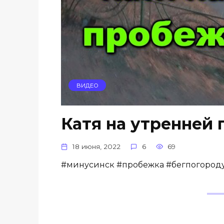
ВИДЕО
Катя на утренней 
18 июня, 2022
6
69
#минусинск #пробежка #бегпогороду 