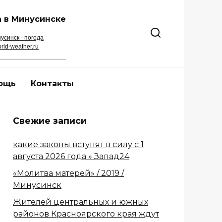
 в Минусинске
усинск - погода
rld-weather.ru
ощь
Контакты
Свежие записи
какие законы вступят в силу с 1
августа 2026 года » Запад24
«Молитва матерей» / 2019 /
Минусинск
Жителей центральных и южных
районов Красноярского края ждут