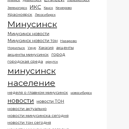
Ачинск
Дивногорск
Железногорск
ИКС
Кемерово
Зеленогорск
Канск
Красноярск
Лесосибирск
Минусинск
Минусинск новости
Минусинск новости тон
Назарово
акценты
Хакасия
Норильск
Ужур
город
акценты минусинск
городская среда
иркутск
минусинск
население
неделя о главном минусинск
новосибирск
новости
новости ТОН
новости актуально
новости минусинска сегодня
новости тон сегодня