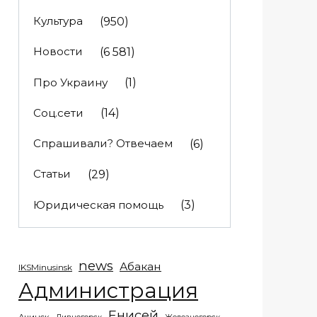
Культура
(950)
Новости
(6 581)
Про Украину
(1)
Соц.сети
(14)
Спрашивали? Отвечаем
(6)
Статьи
(29)
Юридическая помощь
(3)
news
Абакан
IKSMinusinsk
Администрация
Енисей