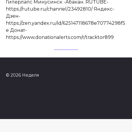
Гиперлапс Минусинск -Абакан. RUTUBE-
https://rutube.ru/channel/23492810/ Яндекс-
Дзен-
https://zen.yandex.ru/id/625147118678e70774298f5
e Донат-
https://www.donationalerts.com/r/tracktor899
© 2026 Неделя