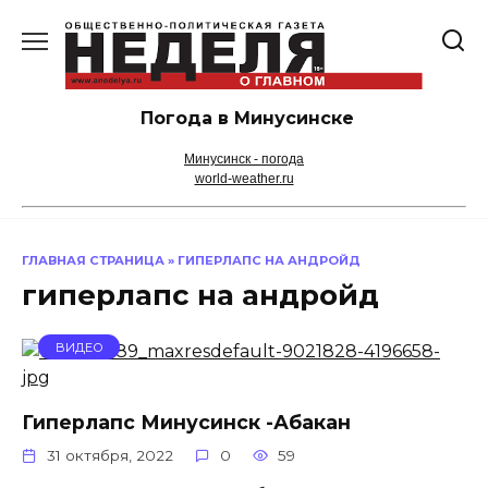
Перейти
к
содержанию
Погода в Минусинске
Минусинск - погода
world-weather.ru
ГЛАВНАЯ СТРАНИЦА
»
ГИПЕРЛАПС НА АНДРОЙД
гиперлапс на андройд
ВИДЕО
Гиперлапс Минусинск -Абакан
31 октября, 2022
0
59