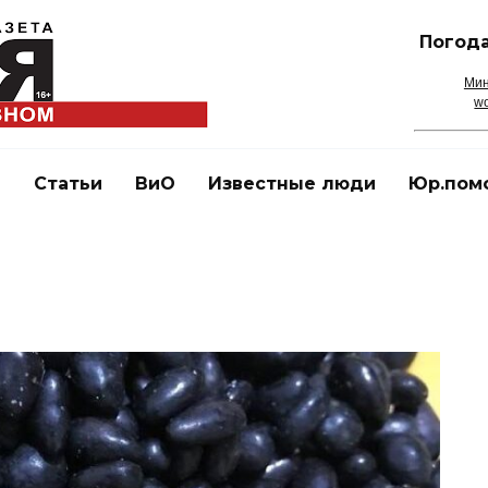
Погода
Мин
wo
и
Статьи
ВиО
Известные люди
Юр.пом