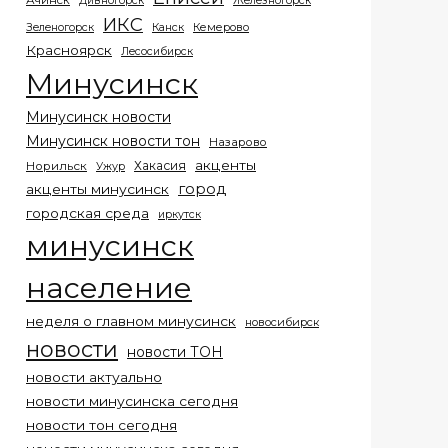
Ачинск
Дивногорск
Железногорск
ИКС
Кемерово
Зеленогорск
Канск
Красноярск
Лесосибирск
Минусинск
Минусинск новости
Минусинск новости тон
Назарово
акценты
Хакасия
Норильск
Ужур
город
акценты минусинск
городская среда
иркутск
минусинск
население
неделя о главном минусинск
новосибирск
новости
новости ТОН
новости актуально
новости минусинска сегодня
новости тон сегодня