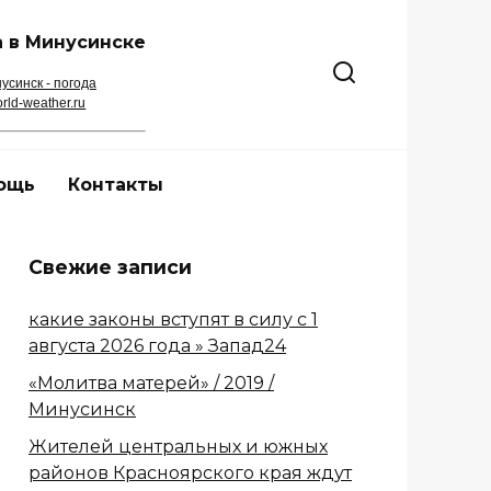
 в Минусинске
усинск - погода
rld-weather.ru
ощь
Контакты
Свежие записи
какие законы вступят в силу с 1
августа 2026 года » Запад24
«Молитва матерей» / 2019 /
Минусинск
Жителей центральных и южных
районов Красноярского края ждут