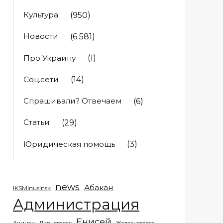
Культура
(950)
Новости
(6 581)
Про Украину
(1)
Соц.сети
(14)
Спрашивали? Отвечаем
(6)
Статьи
(29)
Юридическая помощь
(3)
news
Абакан
IKSMinusinsk
Администрация
Енисей