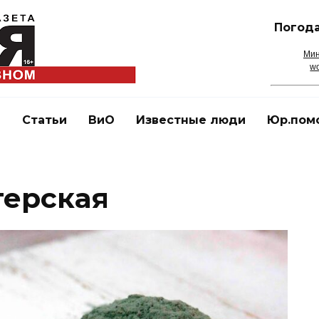
Погода
Мин
wo
и
Статьи
ВиО
Известные люди
Юр.пом
терская