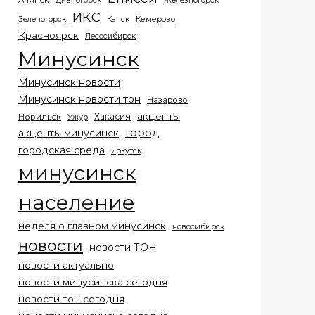
Ачинск
Дивногорск
Железногорск
ИКС
Кемерово
Зеленогорск
Канск
Красноярск
Лесосибирск
Минусинск
Минусинск новости
Минусинск новости тон
Назарово
акценты
Хакасия
Норильск
Ужур
город
акценты минусинск
городская среда
иркутск
минусинск
население
неделя о главном минусинск
новосибирск
новости
новости ТОН
новости актуально
новости минусинска сегодня
новости тон сегодня