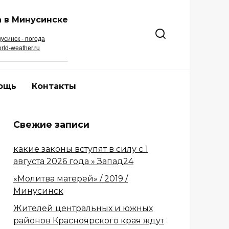
 в Минусинске
усинск - погода
rld-weather.ru
ощь
Контакты
Свежие записи
какие законы вступят в силу с 1
августа 2026 года » Запад24
«Молитва матерей» / 2019 /
Минусинск
Жителей центральных и южных
районов Красноярского края ждут