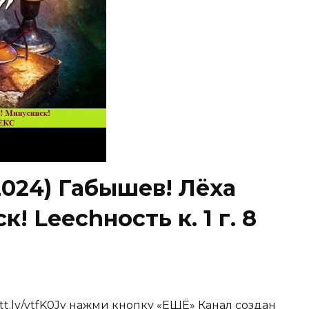
2024) Габышев! Лёха
! Lеесhность к. 1 г. 8
tt.ly/vtfK0Jy нажми кнопку «ЕЩЁ» Канал создан