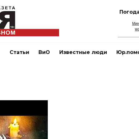
Погода
Мин
wo
и
Статьи
ВиО
Известные люди
Юр.пом