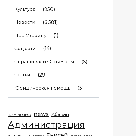
Культура
(950)
Новости
(6 581)
Про Украину
(1)
Соц.сети
(14)
Спрашивали? Отвечаем
(6)
Статьи
(29)
Юридическая помощь
(3)
news
Абакан
IKSMinusinsk
Администрация
Енисей