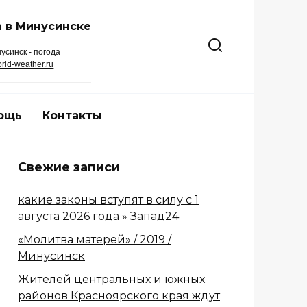
 в Минусинске
усинск - погода
rld-weather.ru
ощь
Контакты
Свежие записи
какие законы вступят в силу с 1
августа 2026 года » Запад24
«Молитва матерей» / 2019 /
Минусинск
Жителей центральных и южных
районов Красноярского края ждут