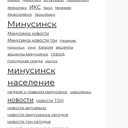
Ачинск
Дивногорск
Железногорск
ИКС
Кемерово
Зеленогорск
Канск
Красноярск
Лесосибирск
Минусинск
Минусинск новости
Минусинск новости тон
Назарово
акценты
Хакасия
Норильск
Ужур
город
акценты минусинск
городская среда
иркутск
минусинск
население
неделя о главном минусинск
новосибирск
новости
новости ТОН
новости актуально
новости минусинска сегодня
новости тон сегодня