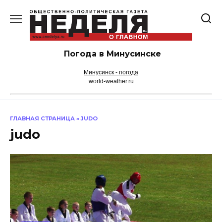
Перейти
к
содержанию
Погода в Минусинске
Минусинск - погода
world-weather.ru
ГЛАВНАЯ СТРАНИЦА
»
JUDO
judo