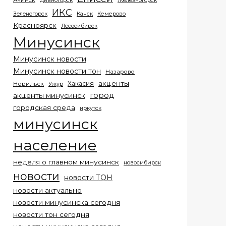
Ачинск
Дивногорск
Железногорск
ИКС
Кемерово
Зеленогорск
Канск
Красноярск
Лесосибирск
Минусинск
Минусинск новости
Минусинск новости тон
Назарово
акценты
Хакасия
Норильск
Ужур
город
акценты минусинск
городская среда
иркутск
минусинск
население
неделя о главном минусинск
новосибирск
новости
новости ТОН
новости актуально
новости минусинска сегодня
новости тон сегодня