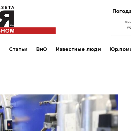
Погода
Мин
wo
и
Статьи
ВиО
Известные люди
Юр.пом