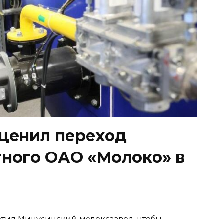
оценил переход
тного ОАО «Молоко» в
з
етил Минусинский молокозавод, чтобы