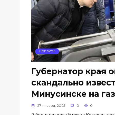
НОВОСТИ
Губернатор края 
скандально извес
Минусинске на га
27 января, 2025
0
0
Губернатор края Михаил Котюков пос