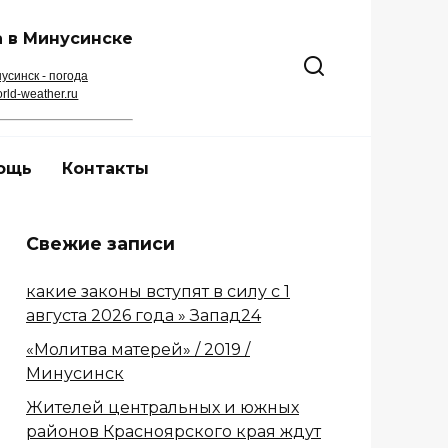
 в Минусинске
усинск - погода
rld-weather.ru
ощь
Контакты
Свежие записи
какие законы вступят в силу с 1
августа 2026 года » Запад24
«Молитва матерей» / 2019 /
Минусинск
Жителей центральных и южных
районов Красноярского края ждут