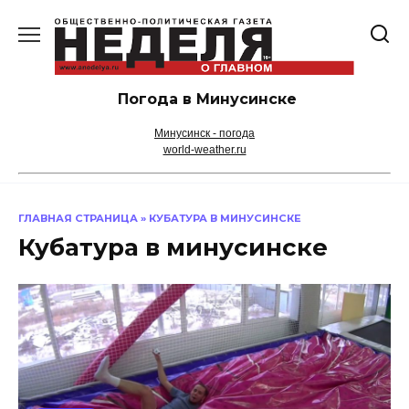
Перейти
к
содержанию
Погода в Минусинске
Минусинск - погода
world-weather.ru
ГЛАВНАЯ СТРАНИЦА
»
КУБАТУРА В МИНУСИНСКЕ
Кубатура в минусинске