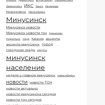
Ачинск
Дивногорск
Железногорск
ИКС
Кемерово
Зеленогорск
Канск
Красноярск
Лесосибирск
Минусинск
Минусинск новости
Минусинск новости тон
Назарово
акценты
Хакасия
Норильск
Ужур
город
акценты минусинск
городская среда
иркутск
минусинск
население
неделя о главном минусинск
новосибирск
новости
новости ТОН
новости актуально
новости минусинска сегодня
новости тон сегодня