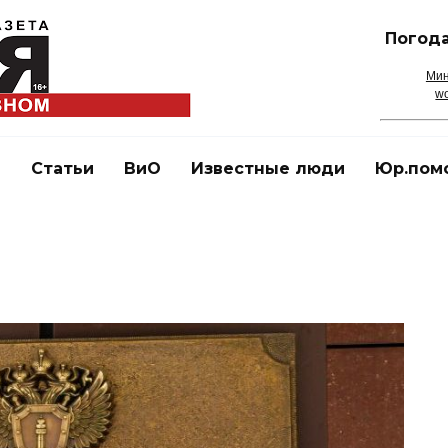
Погода
Мин
wo
и
Статьи
ВиО
Известные люди
Юр.пом