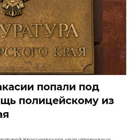
акасии попали под
ощь полицейскому из
ая
окуратурой Красноярского края утверждено