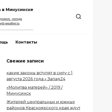
 в Минусинске
усинск - погода
rld-weather.ru
ощь
Контакты
Свежие записи
какие законы вступят в силу с 1
августа 2026 года » Запад24
«Молитва матерей» / 2019 /
Минусинск
Жителей центральных и южных
районов Красноярского края ждут