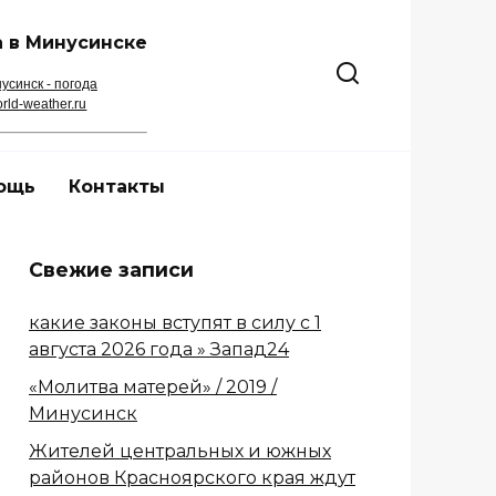
 в Минусинске
усинск - погода
rld-weather.ru
ощь
Контакты
Свежие записи
какие законы вступят в силу с 1
августа 2026 года » Запад24
«Молитва матерей» / 2019 /
Минусинск
Жителей центральных и южных
районов Красноярского края ждут