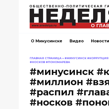
Перейти
к
содержанию
О Минусинске
Видео
Новост
ГЛАВНАЯ СТРАНИЦА
»
#МИНУСИНСК #КОРРУПЦИЯ 
#НОСКОВ #ПОНОМАРЕВА
#минусинск #
#миллион #взя
#распил #глав
#носков #поно