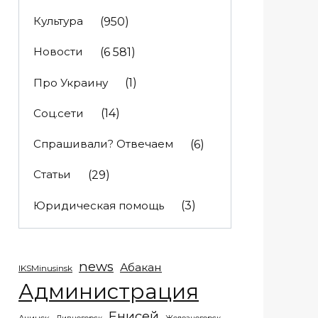
Культура
(950)
Новости
(6 581)
Про Украину
(1)
Соц.сети
(14)
Спрашивали? Отвечаем
(6)
Статьи
(29)
Юридическая помощь
(3)
news
Абакан
IKSMinusinsk
Администрация
Енисей