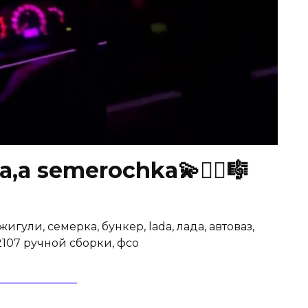
,а semerochka💫❤️‍🔥🎼
 жигули, семерка, бункер, lada, лада, автоваз,
 2107 ручной сборки, фсо