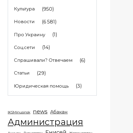
Культура
(950)
Новости
(6 581)
Про Украину
(1)
Соц.сети
(14)
Спрашивали? Отвечаем
(6)
Статьи
(29)
Юридическая помощь
(3)
news
Абакан
IKSMinusinsk
Администрация
Енисей