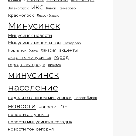
Ачинск
Дивногорск
Железногорск
ИКС
Кемерово
Зеленогорск
Канск
Красноярск
Лесосибирск
Минусинск
Минусинск новости
Минусинск новости тон
Назарово
акценты
Хакасия
Норильск
Ужур
город
акценты минусинск
городская среда
иркутск
минусинск
население
неделя о главном минусинск
новосибирск
новости
новости ТОН
новости актуально
новости минусинска сегодня
новости тон сегодня