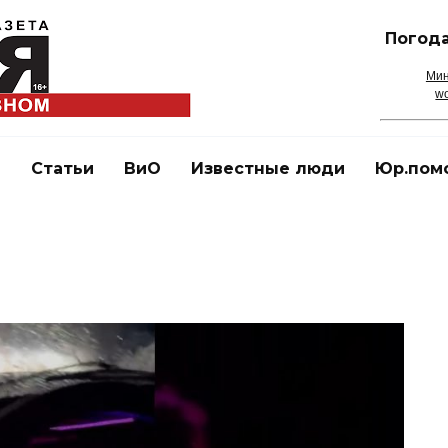
Погода
Мин
wo
и
Статьи
ВиО
Известные люди
Юр.пом