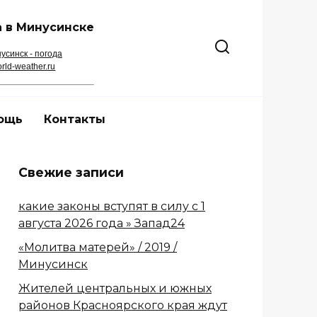
 в Минусинске
усинск - погода
rld-weather.ru
ощь
Контакты
Свежие записи
какие законы вступят в силу с 1
августа 2026 года » Запад24
«Молитва матерей» / 2019 /
Минусинск
Жителей центральных и южных
районов Красноярского края ждут