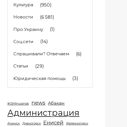
Культура
(950)
Новости
(6 581)
Про Украину
(1)
Соц.сети
(14)
Спрашивали? Отвечаем
(6)
Статьи
(29)
Юридическая помощь
(3)
news
Абакан
IKSMinusinsk
Администрация
Енисей
Ачинск
Дивногорск
Железногорск