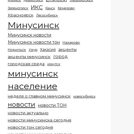
Ачинск
Дивногорск
Железногорск
ИКС
Кемерово
Зеленогорск
Канск
Красноярск
Лесосибирск
Минусинск
Минусинск новости
Минусинск новости тон
Назарово
акценты
Хакасия
Норильск
Ужур
город
акценты минусинск
городская среда
иркутск
минусинск
население
неделя о главном минусинск
новосибирск
новости
новости ТОН
новости актуально
новости минусинска сегодня
новости тон сегодня