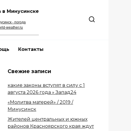
 в Минусинске
усинск - погода
rld-weather.ru
ощь
Контакты
Свежие записи
какие законы вступят в силу с 1
августа 2026 года » Запад24
«Молитва матерей» / 2019 /
Минусинск
Жителей центральных и южных
районов Красноярского края ждут