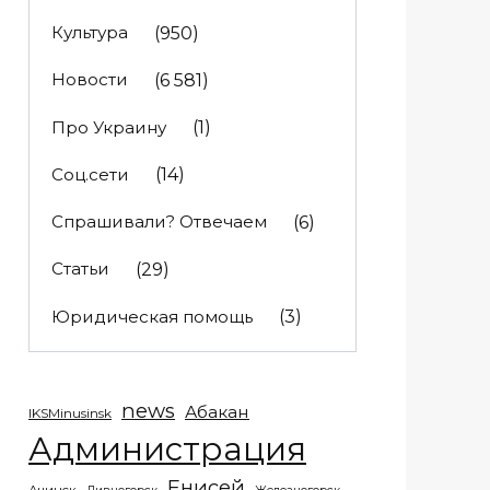
Культура
(950)
Новости
(6 581)
Про Украину
(1)
Соц.сети
(14)
Спрашивали? Отвечаем
(6)
Статьи
(29)
Юридическая помощь
(3)
news
Абакан
IKSMinusinsk
Администрация
Енисей