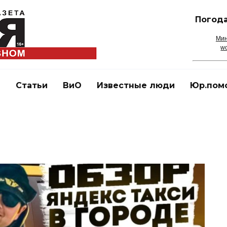
Погода
Мин
wo
и
Статьи
ВиО
Известные люди
Юр.пом