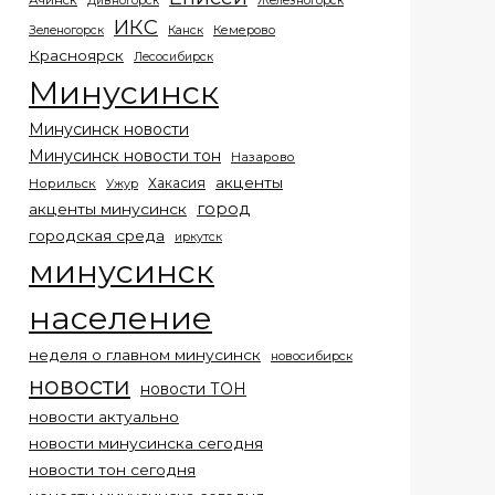
Ачинск
Дивногорск
Железногорск
ИКС
Кемерово
Зеленогорск
Канск
Красноярск
Лесосибирск
Минусинск
Минусинск новости
Минусинск новости тон
Назарово
акценты
Хакасия
Норильск
Ужур
город
акценты минусинск
городская среда
иркутск
минусинск
население
неделя о главном минусинск
новосибирск
новости
новости ТОН
новости актуально
новости минусинска сегодня
новости тон сегодня