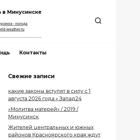
 в Минусинске
усинск - погода
rld-weather.ru
ощь
Контакты
Свежие записи
какие законы вступят в силу с 1
августа 2026 года » Запад24
«Молитва матерей» / 2019 /
Минусинск
Жителей центральных и южных
районов Красноярского края ждут