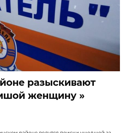
йоне разыскивают
мшой женщину »
усинском районе ведутся поиски ушедшей за