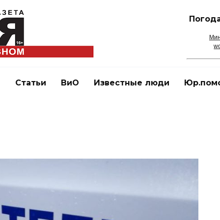
Погода
Мин
wo
и
Статьи
ВиО
Известные люди
Юр.пом